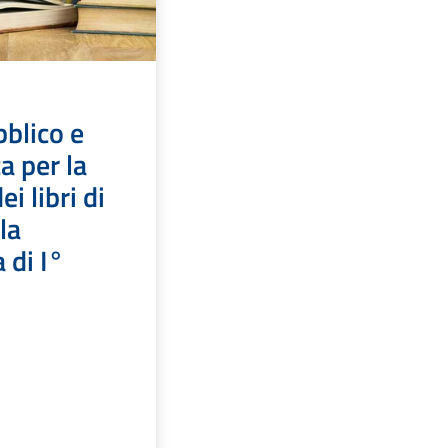
blico e
a per la
ei libri di
la
 di I°