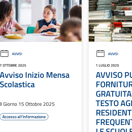
AVVISI
AVVISI
7 OTTOBRE 2025
1 LUGLIO 2025
Avviso Inizio Mensa
AVVISO P
Scolastica
FORNITU
GRATUITA 
TESTO AG
Il Giorno 15 Ottobre 2025
RESIDENT
Accesso all'informazione
FREQUEN
LE SCUOL