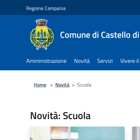
Salta al contenuto principale
Regione Campania
Comune di Castello di
Amministrazione
Novità
Servizi
Vivere 
Home
>
Novità
>
Scuola
Novità: Scuola