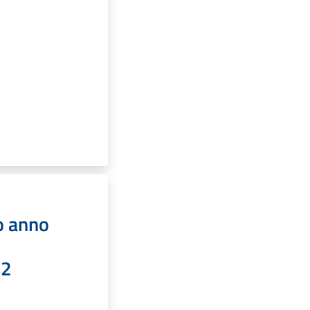
o anno
22