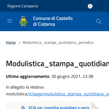
Salta al contenuto principale
Regione Campania
Comune di Castello
di Cisterna
Home
>
Modulistica_stampa_quotidiana_periodica
Modulistica_stampa_quotidian
Ultimo aggiornamento
: 30 giugno 2021, 22:38
In allegato la relativa
modulistica
/it/page/modulistica_stampa_quotidiana_p
SCIA per rivendita quotidiani e perio