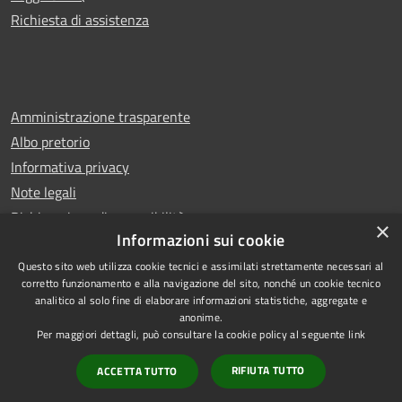
Richiesta di assistenza
Amministrazione trasparente
Albo pretorio
Informativa privacy
Note legali
Dichiarazione di accessibilità
×
Informazioni sui cookie
Questo sito web utilizza cookie tecnici e assimilati strettamente necessari al
corretto funzionamento e alla navigazione del sito, nonché un cookie tecnico
analitico al solo fine di elaborare informazioni statistiche, aggregate e
RSS
Copyright © 2026 • Comune di
anonime.
Accessibilità
Castello di Cisterna • Powered
Per maggiori dettagli, può consultare la cookie policy al seguente
link
Privacy
Municipium
Accesso
by
•
RIFIUTA TUTTO
ACCETTA TUTTO
Cookie
redazione