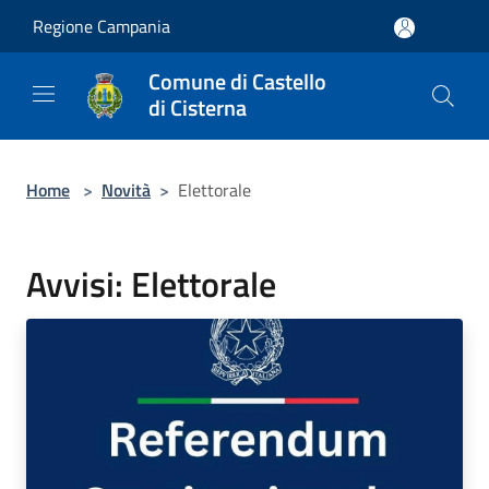
Salta al contenuto principale
Regione Campania
Comune di Castello
di Cisterna
Home
>
Novità
>
Elettorale
Avvisi: Elettorale