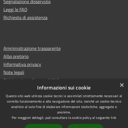
Segnalazione disservizio
Leggi le FAQ
Richiesta di assistenza
Amministrazione trasparente
Albo pretorio
Informativa privacy
Note legali
Dichiarazione di accessibilità
×
Informazioni sui cookie
Questo sito web utilizza cookie tecnici e assimilati strettamente necessari al
corretto funzionamento e alla navigazione del sito, nonché un cookie tecnico
analitico al solo fine di elaborare informazioni statistiche, aggregate e
RSS
Copyright © 2026 • Comune di
anonime.
Accessibilità
Castello di Cisterna • Powered
Per maggiori dettagli, può consultare la cookie policy al seguente
link
Privacy
Municipium
Accesso
by
•