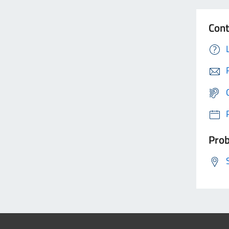
Cont
Prob