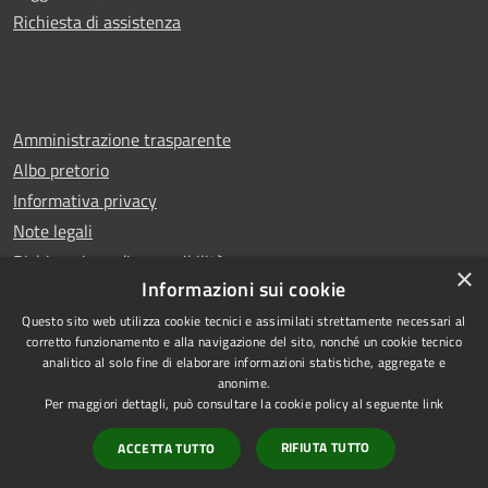
Richiesta di assistenza
Amministrazione trasparente
Albo pretorio
Informativa privacy
Note legali
Dichiarazione di accessibilità
×
Informazioni sui cookie
Questo sito web utilizza cookie tecnici e assimilati strettamente necessari al
corretto funzionamento e alla navigazione del sito, nonché un cookie tecnico
analitico al solo fine di elaborare informazioni statistiche, aggregate e
RSS
Copyright © 2026 • Comune di
anonime.
Accessibilità
Castello di Cisterna • Powered
Per maggiori dettagli, può consultare la cookie policy al seguente
link
Privacy
Municipium
Accesso
by
•
RIFIUTA TUTTO
ACCETTA TUTTO
Cookie
redazione