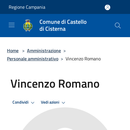
Salta al contenuto principale
Regione Campania
Comune di Castello
di Cisterna
Home
>
Amministrazione
>
Personale amministrativo
>
Vincenzo Romano
Vincenzo Romano
Condividi
Vedi azioni