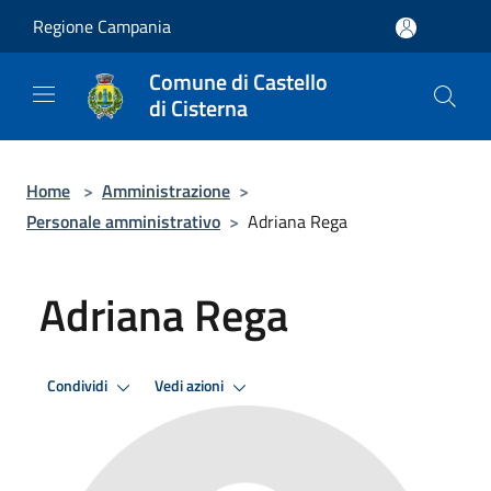
Salta al contenuto principale
Regione Campania
Comune di Castello
di Cisterna
Home
>
Amministrazione
>
Personale amministrativo
>
Adriana Rega
Adriana Rega
Condividi
Vedi azioni