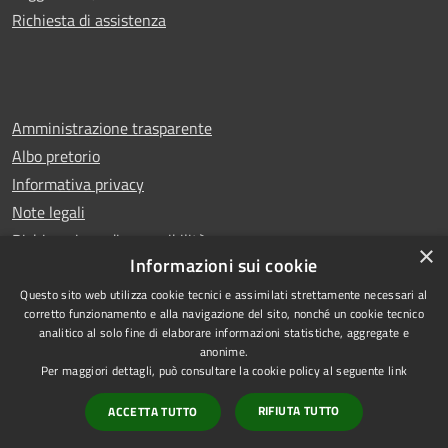
Richiesta di assistenza
Amministrazione trasparente
Albo pretorio
Informativa privacy
Note legali
Dichiarazione di accessibilità
×
Informazioni sui cookie
Questo sito web utilizza cookie tecnici e assimilati strettamente necessari al
corretto funzionamento e alla navigazione del sito, nonché un cookie tecnico
analitico al solo fine di elaborare informazioni statistiche, aggregate e
RSS
Copyright © 2026 • Comune di
anonime.
Accessibilità
Castello di Cisterna • Powered
Per maggiori dettagli, può consultare la cookie policy al seguente
link
Privacy
Municipium
Accesso
by
•
RIFIUTA TUTTO
ACCETTA TUTTO
Cookie
redazione