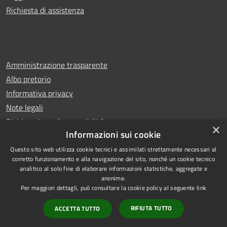
Richiesta di assistenza
Amministrazione trasparente
Albo pretorio
Informativa privacy
Note legali
Dichiarazione di accessibilità
×
Informazioni sui cookie
Questo sito web utilizza cookie tecnici e assimilati strettamente necessari al
corretto funzionamento e alla navigazione del sito, nonché un cookie tecnico
analitico al solo fine di elaborare informazioni statistiche, aggregate e
RSS
Copyright © 2026 • Comune di
anonime.
Accessibilità
Castello di Cisterna • Powered
Per maggiori dettagli, può consultare la cookie policy al seguente
link
Privacy
Municipium
Accesso
by
•
RIFIUTA TUTTO
ACCETTA TUTTO
Cookie
redazione