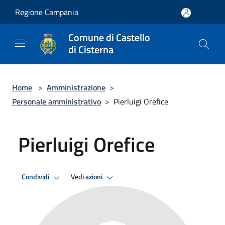
Salta al contenuto principale
Regione Campania
Comune di Castello
di Cisterna
Home
>
Amministrazione
>
Personale amministrativo
>
Pierluigi Orefice
Pierluigi Orefice
Condividi
Vedi azioni