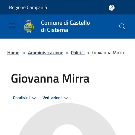
Salta al contenuto principale
Regione Campania
Comune di Castello
di Cisterna
Home
>
Amministrazione
>
Politici
>
Giovanna Mirra
Giovanna Mirra
Condividi
Vedi azioni