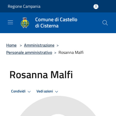
Salta al contenuto principale
Regione Campania
Comune di Castello
di Cisterna
Home
>
Amministrazione
>
Personale amministrativo
>
Rosanna Malfi
Rosanna Malfi
Condividi
Vedi azioni