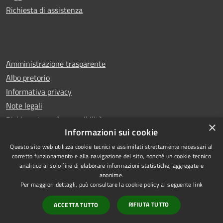
Richiesta di assistenza
Amministrazione trasparente
Albo pretorio
Informativa privacy
Note legali
Dichiarazione di accessibilità
×
Informazioni sui cookie
Questo sito web utilizza cookie tecnici e assimilati strettamente necessari al
corretto funzionamento e alla navigazione del sito, nonché un cookie tecnico
analitico al solo fine di elaborare informazioni statistiche, aggregate e
RSS
Copyright © 2026 • Comune di
anonime.
Accessibilità
Castello di Cisterna • Powered
Per maggiori dettagli, può consultare la cookie policy al seguente
link
Privacy
Municipium
Accesso
by
•
RIFIUTA TUTTO
ACCETTA TUTTO
Cookie
redazione