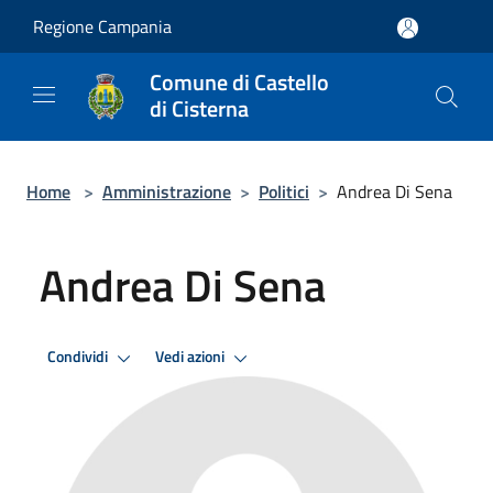
Salta al contenuto principale
Regione Campania
Comune di Castello
di Cisterna
Home
>
Amministrazione
>
Politici
>
Andrea Di Sena
Andrea Di Sena
Condividi
Vedi azioni