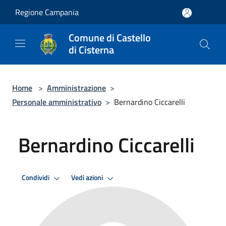
Salta al contenuto principale
Regione Campania
Comune di Castello
di Cisterna
Home
>
Amministrazione
>
Personale amministrativo
>
Bernardino Ciccarelli
Bernardino Ciccarelli
Condividi
Vedi azioni