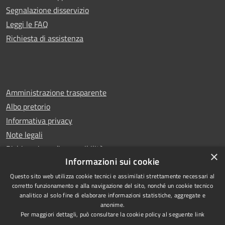
Segnalazione disservizio
Leggi le FAQ
Richiesta di assistenza
Amministrazione trasparente
Albo pretorio
Informativa privacy
Note legali
Dichiarazione di accessibilità
×
Informazioni sui cookie
Questo sito web utilizza cookie tecnici e assimilati strettamente necessari al
corretto funzionamento e alla navigazione del sito, nonché un cookie tecnico
analitico al solo fine di elaborare informazioni statistiche, aggregate e
RSS
Copyright © 2026 • Comune di
anonime.
Accessibilità
Castello di Cisterna • Powered
Per maggiori dettagli, può consultare la cookie policy al seguente
link