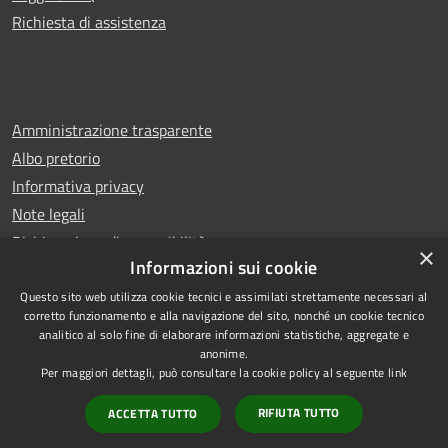
Richiesta di assistenza
Amministrazione trasparente
Albo pretorio
Informativa privacy
Note legali
Dichiarazione di accessibilità
×
Informazioni sui cookie
Questo sito web utilizza cookie tecnici e assimilati strettamente necessari al
corretto funzionamento e alla navigazione del sito, nonché un cookie tecnico
analitico al solo fine di elaborare informazioni statistiche, aggregate e
RSS
Copyright © 2026 • Comune di
anonime.
Accessibilità
Castello di Cisterna • Powered
Per maggiori dettagli, può consultare la cookie policy al seguente
link
Privacy
Municipium
Accesso
by
•
RIFIUTA TUTTO
ACCETTA TUTTO
Cookie
redazione