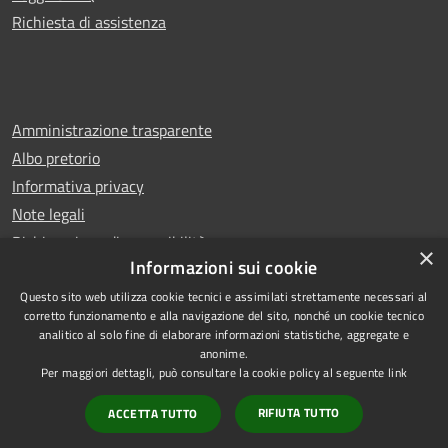
Richiesta di assistenza
Amministrazione trasparente
Albo pretorio
Informativa privacy
Note legali
Dichiarazione di accessibilità
×
Informazioni sui cookie
Questo sito web utilizza cookie tecnici e assimilati strettamente necessari al
corretto funzionamento e alla navigazione del sito, nonché un cookie tecnico
analitico al solo fine di elaborare informazioni statistiche, aggregate e
RSS
Copyright © 2026 • Comune di
anonime.
Accessibilità
Castello di Cisterna • Powered
Per maggiori dettagli, può consultare la cookie policy al seguente
link
Privacy
Municipium
Accesso
by
•
RIFIUTA TUTTO
ACCETTA TUTTO
Cookie
redazione