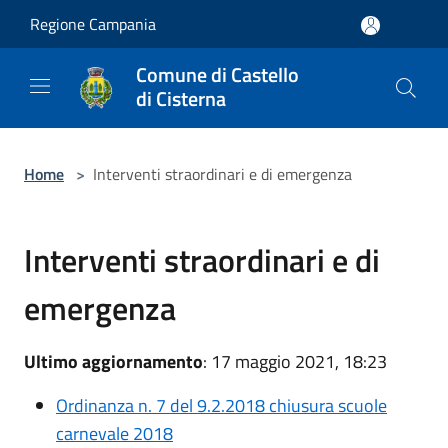
Salta al contenuto principale
Regione Campania
Comune di Castello
di Cisterna
Home
>
Interventi straordinari e di emergenza
Interventi straordinari e di
emergenza
Ultimo aggiornamento
: 17 maggio 2021, 18:23
Ordinanza n. 7 del 9.2.2018 chiusura scuole
carnevale 2018