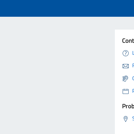
Cont
Prob