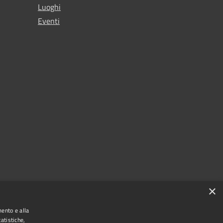
Luoghi
Eventi
×
mento e alla
atistiche,