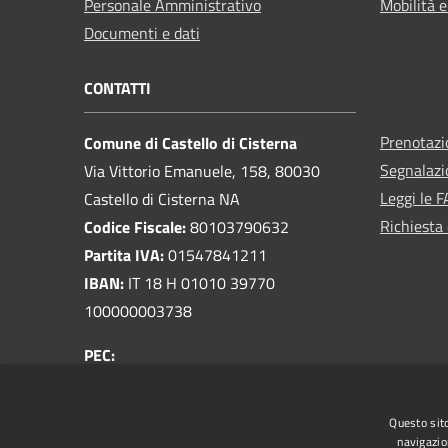
Personale Amministrativo
Mobilità e
Documenti e dati
CONTATTI
Prenotaz
Comune di Castello di Cisterna
Segnalazi
Via Vittorio Emanuele, 158, 80030
Leggi le 
Castello di Cisterna NA
Richiesta 
Codice Fiscale:
80103790632
Partita IVA:
01547841211
IBAN:
IT 18 H 01010 39770
100000003738
PEC:
protocollo@pec.comune.castellodicisterna.na.it
Centralino Unico:
081 8033810
Questo sito
navigazio