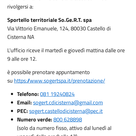
rivolgersi a:
Sportello territoriale So.Ge.R.T. spa
Via Vittorio Emanuele, 124, 80030 Castello di
Cisterna NA
L'ufficio riceve il martedì e giovedì mattina dalle ore
9 alle ore 12.
è possibile prenotare appuntamento
su
https://www.sogertspa.it/prenotazione/
Telefono:
081 19240824
Email:
sogert.cdicisterna@gmail.com
PEC:
sogert.castellodicisterna@pec.it
Numero verde:
800 628898
(solo da numero fisso, attivo dal lunedì al