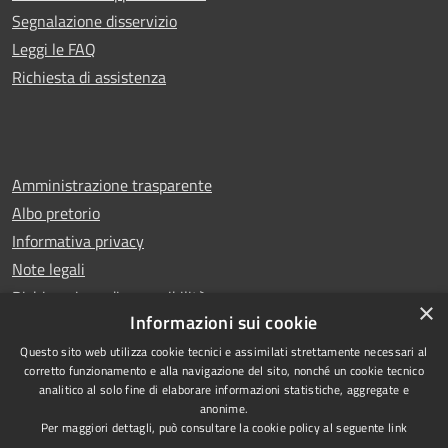
Segnalazione disservizio
Leggi le FAQ
Richiesta di assistenza
Amministrazione trasparente
Albo pretorio
Informativa privacy
Note legali
Dichiarazione di accessibilità
×
Informazioni sui cookie
Questo sito web utilizza cookie tecnici e assimilati strettamente necessari al
corretto funzionamento e alla navigazione del sito, nonché un cookie tecnico
analitico al solo fine di elaborare informazioni statistiche, aggregate e
RSS
Copyright © 2026 • Comune di
anonime.
Accessibilità
Castello di Cisterna • Powered
Per maggiori dettagli, può consultare la cookie policy al seguente
link