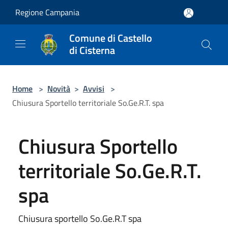
Salta al contenuto principale
Regione Campania
Comune di Castello
di Cisterna
Home
>
Novità
>
Avvisi
>
Chiusura Sportello territoriale So.Ge.R.T. spa
Chiusura Sportello
territoriale So.Ge.R.T.
spa
Chiusura sportello So.Ge.R.T spa