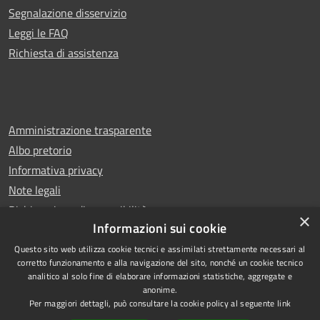
Segnalazione disservizio
Leggi le FAQ
Richiesta di assistenza
Amministrazione trasparente
Albo pretorio
Informativa privacy
Note legali
Dichiarazione di accessibilità
×
Informazioni sui cookie
Questo sito web utilizza cookie tecnici e assimilati strettamente necessari al
corretto funzionamento e alla navigazione del sito, nonché un cookie tecnico
analitico al solo fine di elaborare informazioni statistiche, aggregate e
RSS
Copyright © 2026 • Comune di
anonime.
Accessibilità
Castello di Cisterna • Powered
Per maggiori dettagli, può consultare la cookie policy al seguente
link