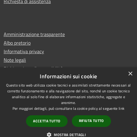
Richiesta di assistenza
Amministrazione trasparente
Albo pretorio
Informativa privacy
Note legali
Dichiarazione di accessibilità
×
Informazioni sui cookie
Questo sito web utilizza cookie tecnici e assimilati strettamente necessari al
corretto funzionamento e alla navigazione del sito, nonché un cookie tecnico
analitico al solo fine di elaborare informazioni statistiche, aggregate e
RSS
Copyright © 2026 • Comune di
anonime.
Accessibilità
Castello di Cisterna • Powered
Per maggiori dettagli, può consultare la cookie policy al seguente
link
Privacy
Municipium
Accesso
by
•
RIFIUTA TUTTO
ACCETTA TUTTO
Cookie
redazione
Mappa del sito
MOSTRA DETTAGLI