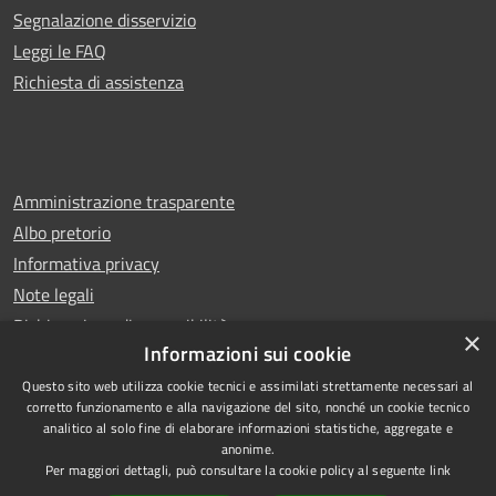
Segnalazione disservizio
Leggi le FAQ
Richiesta di assistenza
Amministrazione trasparente
Albo pretorio
Informativa privacy
Note legali
Dichiarazione di accessibilità
×
Informazioni sui cookie
Questo sito web utilizza cookie tecnici e assimilati strettamente necessari al
corretto funzionamento e alla navigazione del sito, nonché un cookie tecnico
analitico al solo fine di elaborare informazioni statistiche, aggregate e
RSS
Copyright © 2026 • Comune di
anonime.
Accessibilità
Castello di Cisterna • Powered
Per maggiori dettagli, può consultare la cookie policy al seguente
link