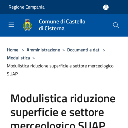
Salta al contenuto principale
Regione Campania
Comune di Castello
di Cisterna
Home
>
Amministrazione
>
Documenti e dati
>
Modulistica
>
Modulistica riduzione superficie e settore merceologico
SUAP
Modulistica riduzione
superficie e settore
merceologico SUAP