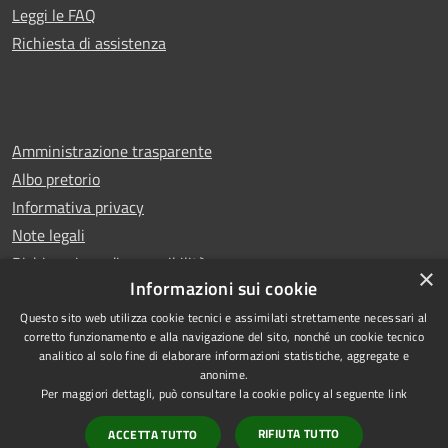
Leggi le FAQ
Richiesta di assistenza
Amministrazione trasparente
Albo pretorio
Informativa privacy
Note legali
Dichiarazione di accessibilità
×
Informazioni sui cookie
Questo sito web utilizza cookie tecnici e assimilati strettamente necessari al
corretto funzionamento e alla navigazione del sito, nonché un cookie tecnico
analitico al solo fine di elaborare informazioni statistiche, aggregate e
RSS
Copyright © 2026 • Comune di
anonime.
Accessibilità
Castello di Cisterna • Powered
Per maggiori dettagli, può consultare la cookie policy al seguente
link
Privacy
Municipium
Accesso
by
•
RIFIUTA TUTTO
ACCETTA TUTTO
Cookie
redazione